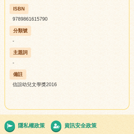
ISBN
9789861615790
分類號
-
主題詞
-
備註
信誼幼兒文學獎2016
隱私權政策
資訊安全政策