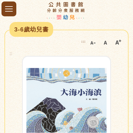
3-6歲幼兒書
:::
:::