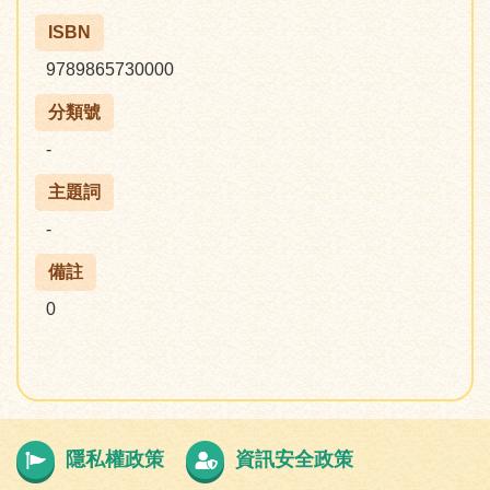
ISBN
9789865730000
分類號
-
主題詞
-
備註
0
隱私權政策
資訊安全政策