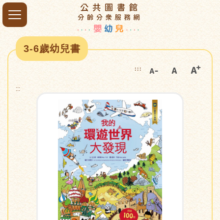
3-6歲幼兒書
:::
:::