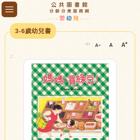
3-6歲幼兒書
:::
:::