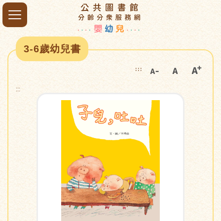
3-6歲幼兒書
:::
:::