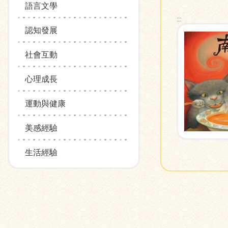
語言文學
:::
認知發展
社會互動
心理成長
運動與健康
美感經驗
生活經驗