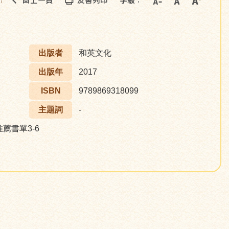
回上一頁
友善列印
字級：
::
出版者
和英文化
出版年
2017
ISBN
9789869318099
主題詞
-
推薦書單3-6