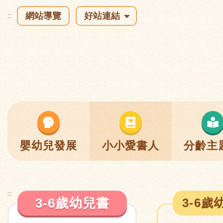
網站導覽
好站連結
:::
嬰幼兒發展
小小愛書人
分齡主
:::
3-6歲幼兒書
3-6歲