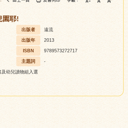
回上一頁
友善列印
字級：
::
園耶!
出版者
遠流
出版年
2013
ISBN
9789573272717
主題詞
-
書及幼兒讀物組入選