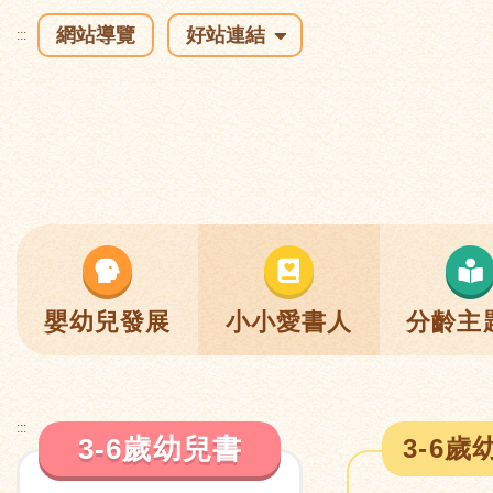
網站導覽
好站連結
:::
嬰幼兒發展
小小愛書人
分齡主
:::
3-6歲幼兒書
3-6歲