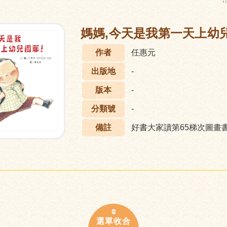
:
媽媽,今天是我第一天上幼兒
作者
任惠元
出版地
-
版本
-
分類號
-
備註
好書大家讀第65梯次圖畫