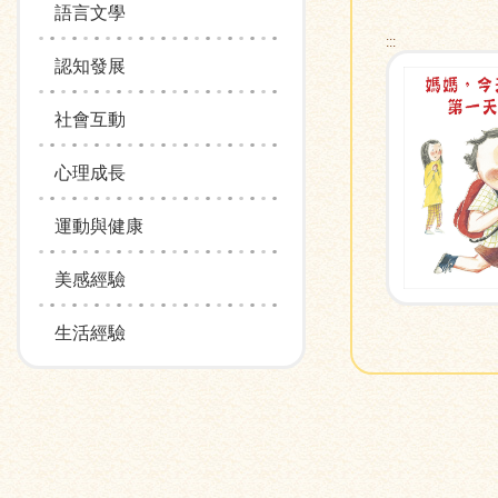
語言文學
:::
認知發展
社會互動
心理成長
運動與健康
美感經驗
生活經驗