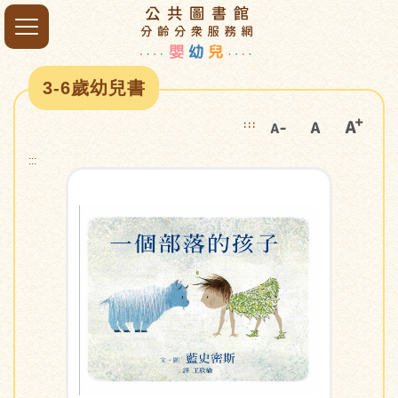
3-6歲幼兒書
:::
:::