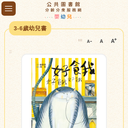
3-6歲幼兒書
:::
:::