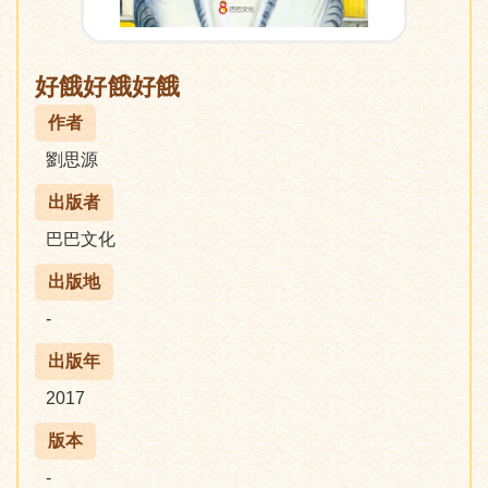
好餓好餓好餓
作者
劉思源
出版者
巴巴文化
出版地
-
出版年
2017
版本
-