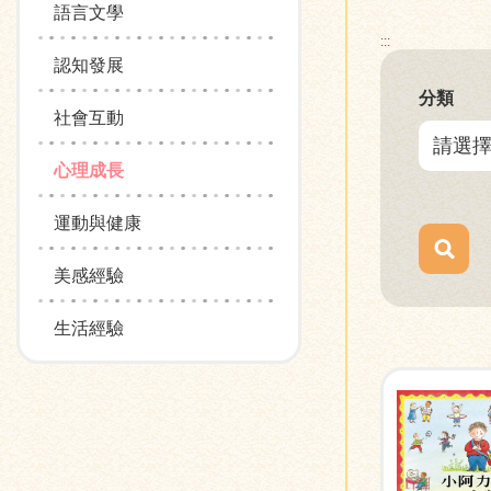
語言文學
:::
認知發展
分類
社會互動
心理成長
運動與健康
美感經驗
生活經驗