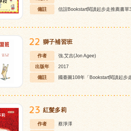
備註
信誼Bookstart閱讀起步走推薦書單3
22
獅子補習班
作者
強.艾吉(Jon Agee)
出版年
2017
備註
國臺圖108年「Bookstart閱讀起
23
紅髮多莉
作者
蔡淨澤