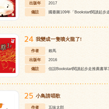
出版年
2017
備註
國臺圖109年「Bookstart閱讀起
24
我變成一隻噴火龍了!
作者
賴馬
出版年
2016
備註
信誼Bookstart閱讀起步走推薦書單3
25
小鳥請唱歌
作者
五味太郎