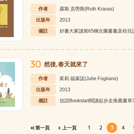
作者
露斯.克勞斯(Ruth Krauss)
出版年
2013
備註
好書大家讀第65梯次圖畫書及幼兒讀物
30
然後,春天就來了
作者
茱莉.福萊諾(Julie Fogliano)
出版年
2013
備註
信誼Bookstart閱讀起步走推薦書單3
1
2
3
4
第一頁
上一頁