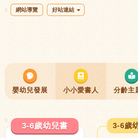
網站導覽
好站連結
:::
嬰幼兒發展
小小愛書人
分齡主
:::
3-6歲幼兒書
3-6歲