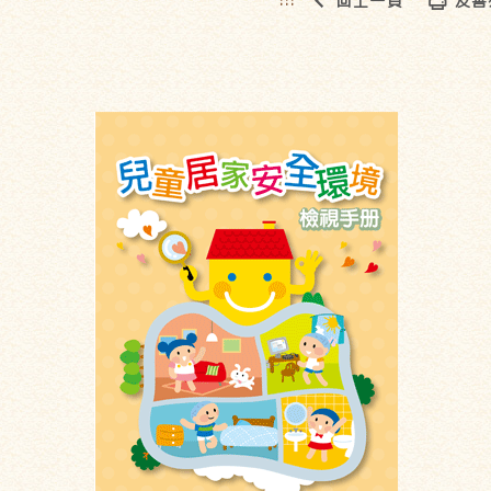
回上一頁
友善
:::