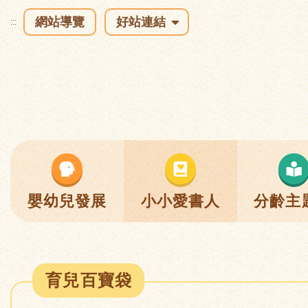
網站導覽
好站連結
:::
嬰幼兒發展
小小愛書人
分齡主
育兒百寶袋