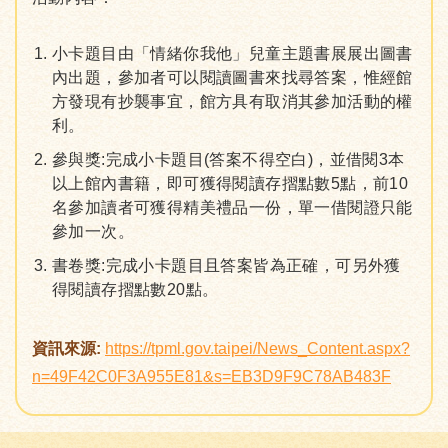
小卡題目由「情緒你我他」兒童主題書展展出圖書
內出題，參加者可以閱讀圖書來找尋答案，惟經館
方發現有抄襲事宜，館方具有取消其參加活動的權
利。
參與獎:完成小卡題目(答案不得空白)，並借閱3本
以上館內書籍，即可獲得閱讀存摺點數5點，前10
名參加讀者可獲得精美禮品一份，單一借閱證只能
參加一次。
書卷獎:完成小卡題目且答案皆為正確，可另外獲
得閱讀存摺點數20點。
資訊來源:
https://tpml.gov.taipei/News_Content.aspx?
n=49F42C0F3A955E81&s=EB3D9F9C78AB483F