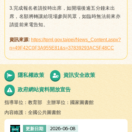
3.完成報名者請按時出席，如開場後逾五分鐘未出
席，名額將轉讓給現場參與民眾，如臨時無法前來亦
請提前來電告知。
資訊來源:
https://tpml.gov.taipei/News_Content.aspx?
n=49F42C0F3A955E81&s=37839293AC5F48CC
隱私權政策
資訊安全政策
政府網站資料開放宣告
指導單位：教育部
主辦單位：國家圖書館
內容維護：全國公共圖書館
2026-06-08
更新日期