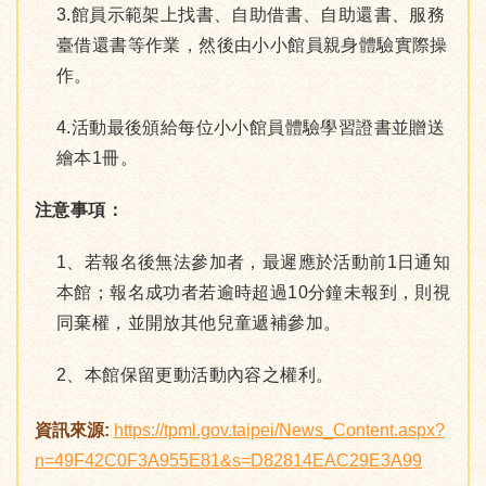
3.館員示範架上找書、自助借書、自助還書、服務
臺借還書等作業，然後由小小館員親身體驗實際操
作。
4.活動最後頒給每位小小館員體驗學習證書並贈送
繪本1冊。
注意事項：
1、若報名後無法參加者，最遲應於活動前1日通知
本館；報名成功者若逾時超過10分鐘未報到，則視
同棄權，並開放其他兒童遞補參加。
2、本館保留更動活動內容之權利。
資訊來源:
https://tpml.gov.taipei/News_Content.aspx?
n=49F42C0F3A955E81&s=D82814EAC29E3A99