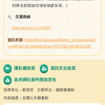
則將名額開放現場候補參加者。)
七、
交通路線
https://reurl.cc/yYX9Xl
資訊來源:
https://tpml.gov.taipei/News_Content.aspx?
n=49F42C0F3A955E81&s=FE276D18C8FD3335
隱私權政策
資訊安全政策
政府網站資料開放宣告
指導單位：教育部
主辦單位：國家圖書館
內容維護：全國公共圖書館