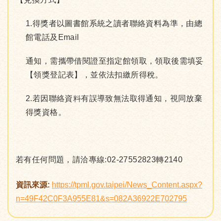
1.得獎者以圖書館系統之讀者聯絡資料為準，由總
館電話及Email
通知，需攜帶借閱證至指定館領取，領取後需填妥
【領獎登記表】，並依法扣繳所得稅。
2.若因聯絡資料有誤導致無法取得通知，視同放棄
得獎資格。
若有任何問題，請洽專線:02-27552823轉2140
資訊來源:
https://tpml.gov.taipei/News_Content.aspx?
n=49F42C0F3A955E81&s=082A36922E702795