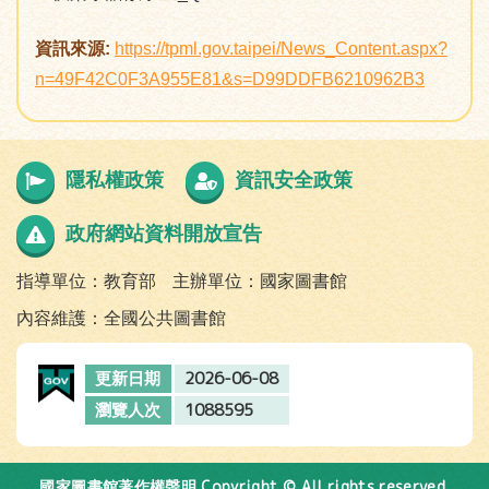
資訊來源:
https://tpml.gov.taipei/News_Content.aspx?
n=49F42C0F3A955E81&s=D99DDFB6210962B3
隱私權政策
資訊安全政策
政府網站資料開放宣告
指導單位：教育部
主辦單位：國家圖書館
內容維護：全國公共圖書館
2026-06-08
更新日期
1088595
瀏覽人次
Copyright © All rights reserved.
國家圖書館著作權聲明