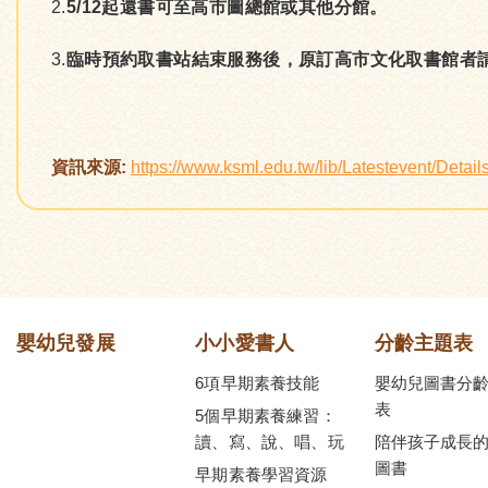
2.
5/12起還書可至高市圖總館或其他分館。
3.
臨時預約取書站結束服務後，原訂高市文化取書館者
資訊來源:
https://www.ksml.edu.tw/lib/Latestevent
嬰幼兒發展
小小愛書人
分齡主題表
6項早期素養技能
嬰幼兒圖書分
表
5個早期素養練習：
讀、寫、說、唱、玩
陪伴孩子成長
圖書
早期素養學習資源