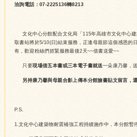
洽詢電話：07-2225136轉8213
文化中心分館配合文化局「115年高雄市文化中心建築
取書站將於5/10(日)結束服務，正逢母親節這個感
有，歡迎粉絲們抓緊服務最後2天~~借書送愛~~
只要
現場借五本書或三本電子書就送
一朵康乃馨，
另持康乃馨與母親合影上傳本分館臉書貼文留言，還
P.S.
1.文化中心建築物耐震補強工程持續施作中，本分館暫