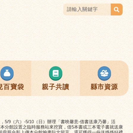
兒百寶袋
親子共讀
縣市資源
5/9（六）-5/10（日）辦理「書映馨意-借書送康乃馨」活
本分館設置之臨時服務站來挖寶，借5本書或三本電子書就送康
與母親合影上傳本分館臉書貼文留言，還可獲得一份送媽媽好禮