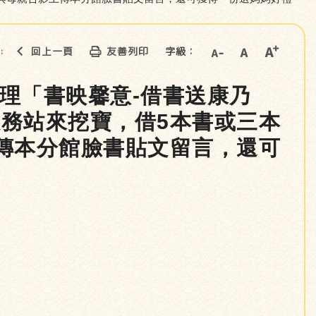
回上一頁
友善列印
字級：
::
辦理「書映馨意-借書送康乃
務站來挖寶，借5本書或三本
傳本分館臉書貼文留言，還可