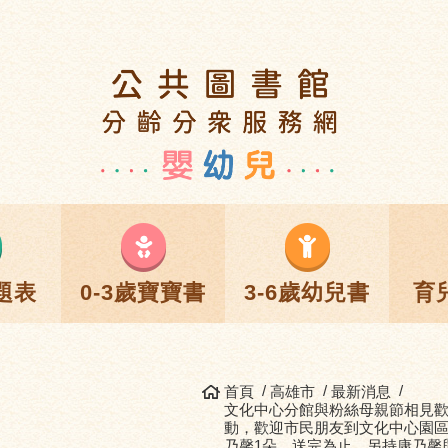
題表
0-3歲寶寶書
3-6歲幼兒書
育
首頁
高雄市
最新消息
文化中心分館與粉絲母親節相見歡，
動，歡迎市民朋友到文化中心園區
乃馨1朵，送完為止。另持康乃馨