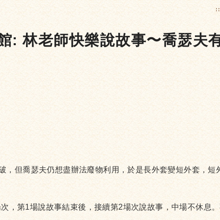
:
書館: 林老師快樂說故事〜喬瑟夫
破，但喬瑟夫仍想盡辦法廢物利用，於是長外套變短外套，短
場次，第1場說故事結束後，接續第2場次說故事，中場不休息