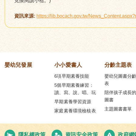
兌換閱讀小禮。)
資訊來源:
https://lib.bocach.gov.tw/News_Content.asp
嬰幼兒發展
小小愛書人
分齡主題表
6項早期素養技能
嬰幼兒圖書分
表
5個早期素養練習：
讀、寫、說、唱、玩
陪伴孩子成長
圖書
早期素養學習資源
主題圖書書單
家庭素養環境檢核表
隱私權政策
資訊安全政策
政府網