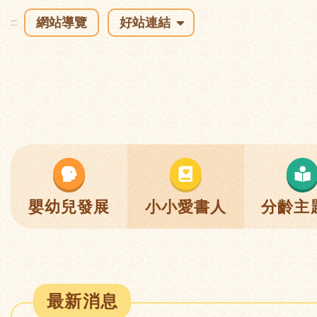
網站導覽
好站連結
:::
嬰幼兒發展
小小愛書人
分齡主
最新消息