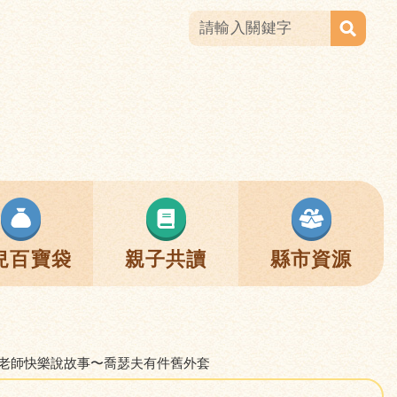
兒百寶袋
親子共讀
縣市資源
 林老師快樂說故事〜喬瑟夫有件舊外套