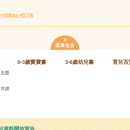
x?n=886&s=45706
0-3歲寶寶書
3-6歲幼兒書
育兒百
齡主題
的共讀
站資料開放宣告