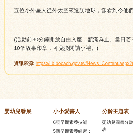
五位小外星人從外太空來造訪地球，卻看到令他
(活動前30分鐘開放自由入座，額滿為止。當日
10個故事印章，可兌換閱讀小禮。)
資訊來源:
https://lib.bocach.gov.tw/News_Content.asp
嬰幼兒發展
小小愛書人
分齡主題表
6項早期素養技能
嬰幼兒圖書分
表
5個早期素養練習：