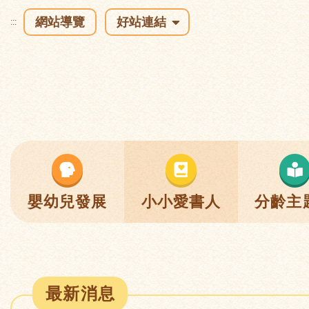
網站導覽
好站連結
:::
嬰幼兒發展
小小愛書人
分齡主
最新消息