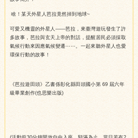
啥！某天外星人芭拉竟然掉到地球~
可愛又機靈的外星人——芭拉，來臺灣遊玩發生了許
多故事，芭拉與玄天上帝的對話，提醒居民必須採取
氣候行動來因應氣候變遷⋯⋯。一起來聽外星人也愛
環保行動的故事！
《芭拉遊田頭》乙書係彰化縣田頭國小第 69 屆六年
級畢業創作(也思樂出版)
(活動前30分鐘開放自由入座，額滿為止。當日若有2