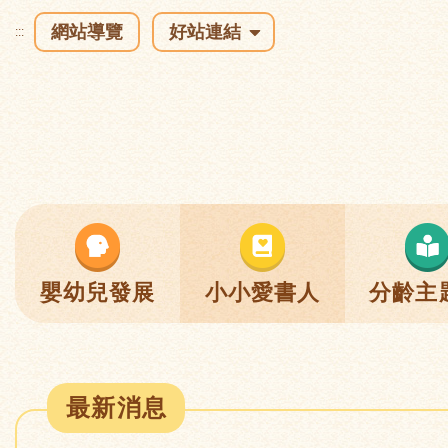
網站導覽
好站連結
:::
嬰幼兒發展
小小愛書人
分齡主
最新消息