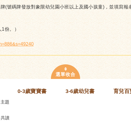
號碼牌(號碼牌發放對象限幼兒園小班以上及國小孩童)，並填寫
人1份。）
x?n=886&s=49240
0-3歲寶寶書
3-6歲幼兒書
育兒百
齡主題
的共讀