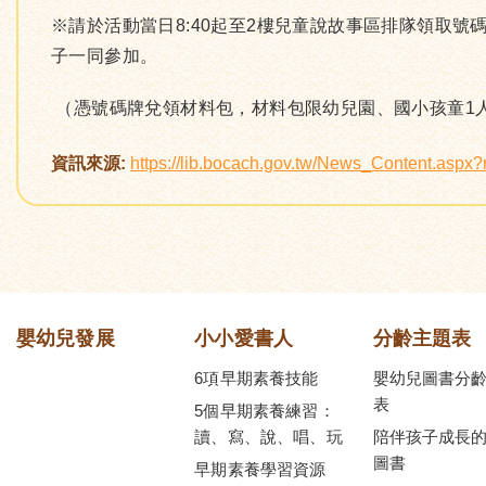
※請於活動當日8:40起至2樓兒童說故事區排隊領取
子一同參加。
（憑號碼牌兌領材料包，材料包限幼兒園、國小孩童1
資訊來源:
https://lib.bocach.gov.tw/News_Content.asp
嬰幼兒發展
小小愛書人
分齡主題表
6項早期素養技能
嬰幼兒圖書分
表
5個早期素養練習：
讀、寫、說、唱、玩
陪伴孩子成長
圖書
早期素養學習資源