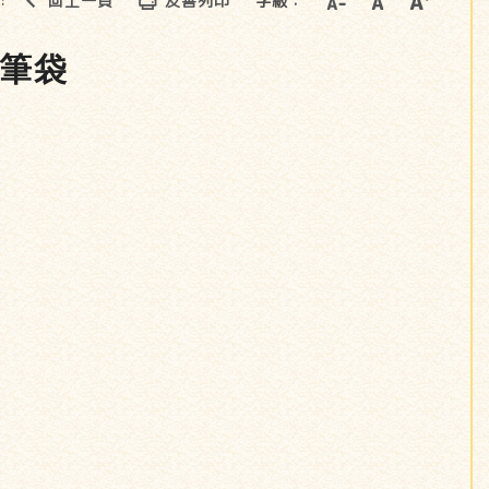
回上一頁
友善列印
字級：
::
特筆袋