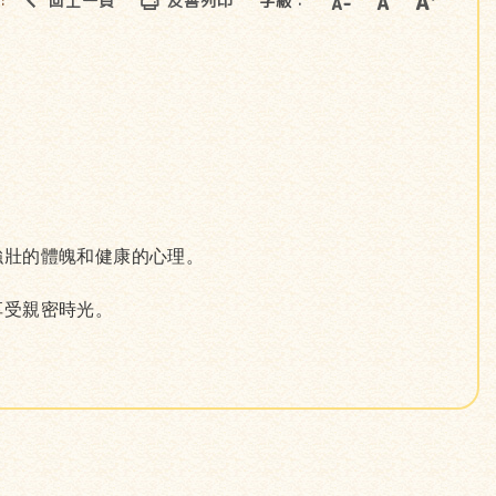
回上一頁
友善列印
字級：
::
強壯的體魄和健康的心理。
享受親密時光。