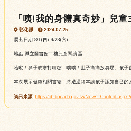
:::
「咦!我的身體真奇妙」兒童
彰化縣
2024-07-25
展出日期:8/1(四)-9/28(六)
地點:縣立圖書館二樓兒童閱讀區
哈啾！鼻子癢癢打噴嚏，噗噗！肚子痛痛放臭屁。孩子
本次展示健康相關書籍，將透過繪本讓孩子認知自己的
資訊來源:
https://lib.bocach.gov.tw/News_Content.asp