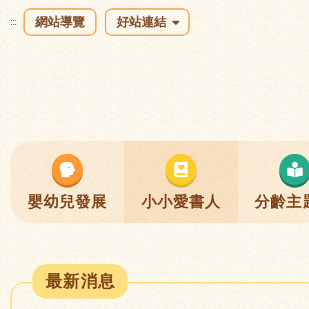
網站導覽
好站連結
:::
嬰幼兒發展
小小愛書人
分齡主
最新消息