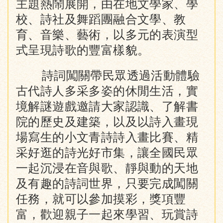
主題熱鬧展開，由在地文學家、學
校、詩社及舞蹈團融合文學、教
育、音樂、藝術，以多元的表演型
式呈現詩歌的豐富樣貌。
詩詞闖關帶民眾透過活動體驗
古代詩人多采多姿的休閒生活，實
境解謎遊戲邀請大家認識、了解書
院的歷史及建築，以及以詩入畫現
場寫生的小文青詩詩入畫比賽、精
采好逛的詩光好市集，讓全國民眾
一起沉浸在音與歌、靜與動的天地
及有趣的詩詞世界，只要完成闖關
任務，就可以參加摸彩，獎項豐
富，歡迎親子一起來學習、玩賞詩