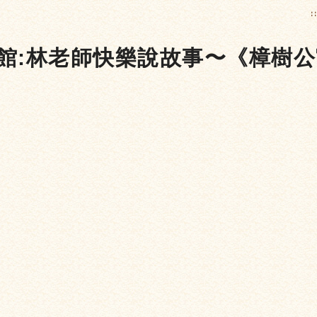
:
圖書館:林老師快樂說故事〜《樟樹