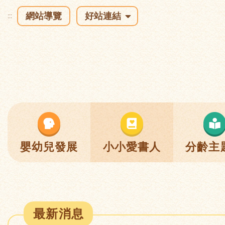
網站導覽
好站連結
:::
嬰幼兒發展
小小愛書人
分齡主
最新消息