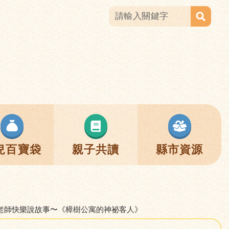
兒百寶袋
親子共讀
縣市資源
:林老師快樂說故事〜《樟樹公寓的神祕客人》