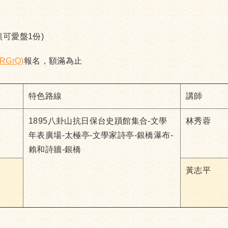
可愛盤1份)
eyRGrQ)
報名，額滿為止
特色路線
講師
1895八卦山抗日保台史蹟館集合-文學
林秀蓉
年表廣場-太極亭-文學家詩亭-銀橋瀑布-
賴和詩牆-銀橋
黃志平