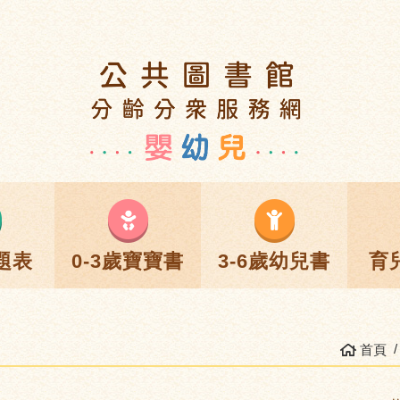
題表
0-3歲寶寶書
3-6歲幼兒書
育
首頁