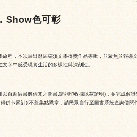
:
．Show色可彰
學旅程，本次展出歷屆磺溪文學得獎作品專輯，並聚焦於報導
在文字中感受現實生活的多樣性與深刻性。
0冊以自助借書機借閱之圖書,請列印收據以茲證明)，並完成解謎
得併卡累計)(不蓋集點戳章，請民眾自行至圖書系統查詢借閱件