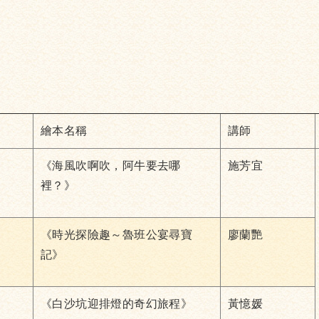
繪本名稱
講師
《海風吹啊吹，阿牛要去哪
施芳宜
裡？》
《時光探險趣～魯班公宴尋寶
廖蘭艷
記》
《白沙坑迎排燈的奇幻旅程》
黃憶媛