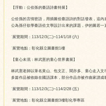
【浮動：公佮孫的臺語詩畫特展】
公佮孫的言情密語，用插圖佮臺語詩的對話發表，這內
公為孫仔欲學臺語佮文學設計出來的課題，伊的圖若一
˙展覽期間：113/12/3(二)~114/1/18 (六)
˙展覽地點：彰化縣立圖書館1樓
【童心未泯：林武憲的童心世界書展】
林武憲老師以筆名黃山、包文正、聞亦多、童心走入文
多篇作品被收錄在國語課本，部分作品亦被作曲家譜成
˙展覽期間：113/12/3(二)~114/2/28 (五)
˙展覽地點：彰化縣立圖書館3樓彰化學專區