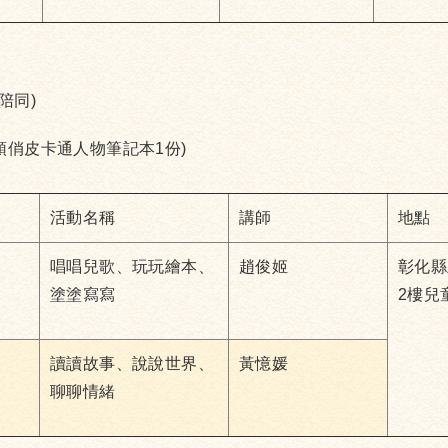
陪同)
領俏皮卡通人物筆記本1份)
活動名稱
講師
地點
唱唱兒歌、玩玩繪本、
趙俊姬
彰化縣
塗塗寫寫
2樓兒
讀讀故事、說說世界、
黃憶媛
聊聊情緒