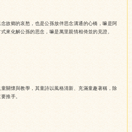
思念故鄉的哀愁，也是公孫放伴思念溝通的心橋，嘛是阿
方式來化解公孫的思念，嘛是萬里親情相倚並的見證。
兒童關懷與教學，其童詩以風格清新、充滿童趣著稱，除
重要推手。