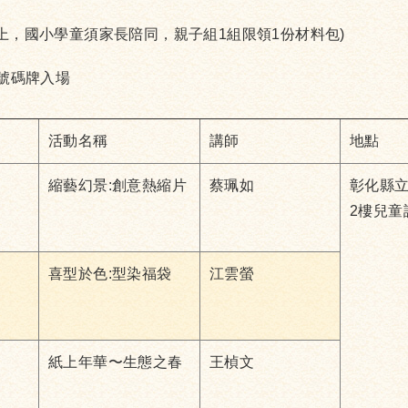
以上，國小學童須家長陪同，親子組1組限領1份材料包)
取號碼牌入場
活動名稱
講師
地點
縮藝幻景:創意熱縮片
蔡珮如
彰化縣
2樓兒童
喜型於色:型染福袋
江雲螢
紙上年華〜生態之春
王楨文