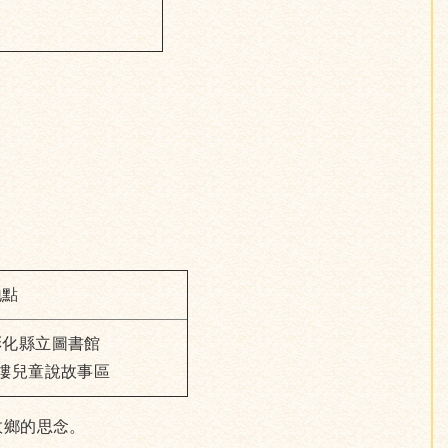
地點
彰化縣立圖書館
2樓兒童說故事區
故鄉的思念。