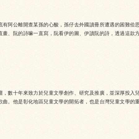
底有阿公離開查某孫的心酸，孫仔去外國讀冊所遭遇的困難佮
直畫、阮的詩嘛一直寫，阮看伊的圖、伊讀阮的詩，透過這款
壇，數十年來致力於兒童文學創作、研究及推廣，並深厚投入
歌曲。他是彰化地區兒童文學的開拓者，也是台灣兒童文學的