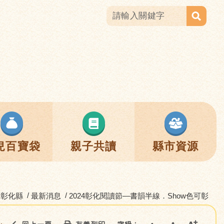
兒百寶袋
親子共讀
縣市資源
彰化縣
最新消息
2024彰化閱讀節—書韻半線．Show色可彰