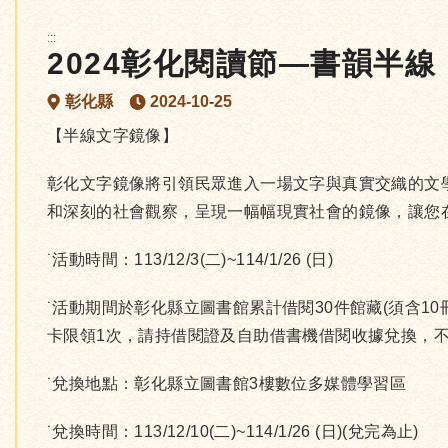
:::
2024彰化閱讀節—書韻半線
彰化縣
2024-10-25
【半線文字鏡像】
彰化文字鏡像將引領民眾進入一場文字與真實交織的文
和深刻的社會觀察，呈現一幅幅現實社會的鏡像，讓您
˙活動時間：113/12/3(二)~114/1/26 (日)
˙活動期間於彰化縣立圖書館累計借閱30件館藏(須含1
卡限領1次，請持借閱證及自助借書機借閱收據兌換，不
˙兌換地點：彰化縣立圖書館3樓數位多媒體學習區
˙兌換時間：113/12/10(二)~114/1/26 (日)(兌完為止)