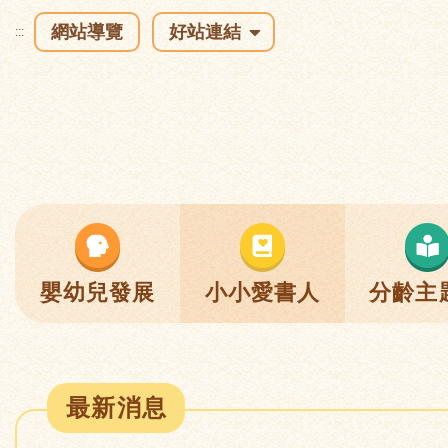
網站導覽
好站連結
:::
嬰幼兒發展
小小愛書人
分齡主
最新消息