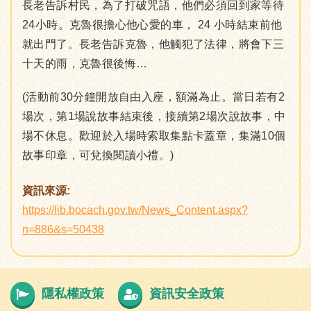
長老告訴村民，為了打破咒語，他們必須回到家等待
24小時。克魯很擔心他心愛的車， 24 小時結束前他
就出門了。長老告訴克魯，他觸犯了法律，將會下三
十天的雨，克魯很後悔…
(活動前30分鐘開放自由入座，額滿為止。當日若有2
場次，第1場說故事結束後，接續第2場次說故事，中
場不休息。歡迎於入場時索取集點卡蓋章，集滿10個
故事印章，可兌換閱讀小禮。)
資訊來源:
https://lib.bocach.gov.tw/News_Content.aspx?
n=886&s=50438
隱私權政策
資訊安全政策