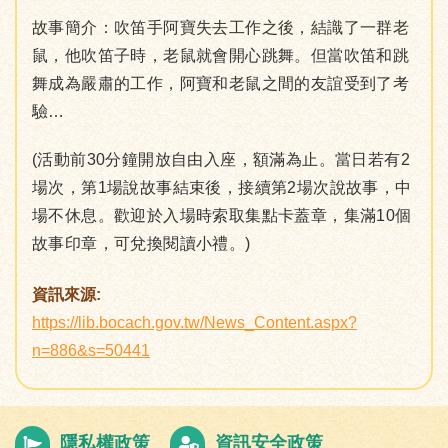
故事簡介：吹笛手阿寶失去工作之後，結識了一群老
鼠，他吹笛子時，老鼠就會開心跳舞。但當吹笛和跳
舞成為嚴肅的工作，阿寶和老鼠之間的友誼受到了考
驗…
(活動前30分鐘開放自由入座，額滿為止。當日若有2
場次，第1場說故事結束後，接續第2場次說故事，中
場不休息。歡迎於入場時索取集點卡蓋章，集滿10個
故事印章，可兌換閱讀小禮。)
資訊來源:
https://lib.bocach.gov.tw/News_Content.aspx?
n=886&s=50441
隱私權政策
資訊安全政策