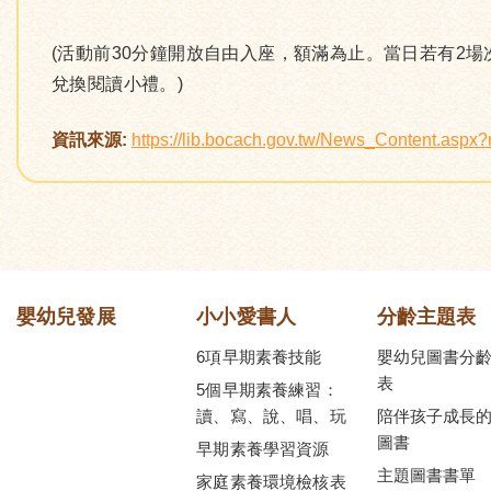
(活動前30分鐘開放自由入座，額滿為止。當日若有2
兌換閱讀小禮。)
資訊來源:
https://lib.bocach.gov.tw/News_Content.asp
嬰幼兒發展
小小愛書人
分齡主題表
6項早期素養技能
嬰幼兒圖書分
表
5個早期素養練習：
讀、寫、說、唱、玩
陪伴孩子成長
圖書
早期素養學習資源
主題圖書書單
家庭素養環境檢核表