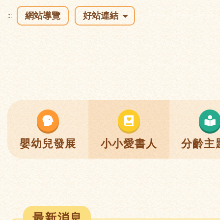
網站導覽
好站連結
:::
嬰幼兒發展
小小愛書人
分齡主
最新消息