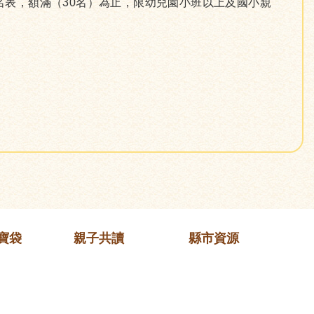
報名表，額滿（30名）為止，限幼兒園小班以上及國小親
寶袋
親子共讀
縣市資源