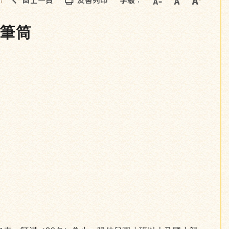
回上一頁
友善列印
字級：
::
特筆筒