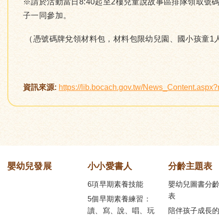
※請於活動當日8:40起至2樓兒童說故事區排隊領取
子一同參加。
（憑號碼牌兌領材料包，材料包限幼兒園、國小孩童1
資訊來源:
https://lib.bocach.gov.tw/News_Content.asp
嬰幼兒發展
小小愛書人
分齡主題表
6項早期素養技能
嬰幼兒圖書分
表
5個早期素養練習：
讀、寫、說、唱、玩
陪伴孩子成長