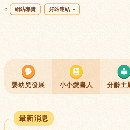
網站導覽
好站連結
:::
嬰幼兒發展
小小愛書人
分齡主
最新消息