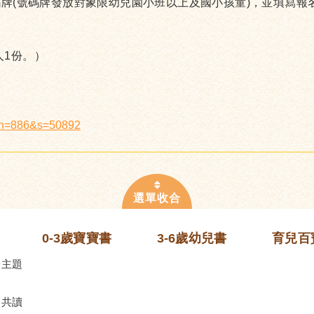
號碼牌(號碼牌發放對象限幼兒園小班以上及國小孩童)，並填寫
人1份。）
x?n=886&s=50892
0-3歲寶寶書
3-6歲幼兒書
育兒百
齡主題
的共讀