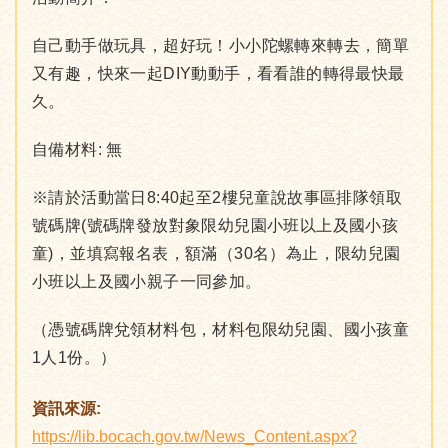
自己動手做玩具，超好玩！小小陀螺轉來轉去，簡單
又有趣，快來一起DIY動動手，看看誰的轉得最快最
久。
自備材料: 無
※請於活動當日8:40起至2樓兒童說故事區排隊領取
號碼牌(號碼牌發放對象限幼兒園小班以上及國小孩
童)，並填寫報名表，額滿（30名）為止，限幼兒園
小班以上及國小親子一同參加。
（憑號碼牌兌領材料包，材料包限幼兒園、國小孩童
1人1份。）
資訊來源:
https://lib.bocach.gov.tw/News_Content.aspx?