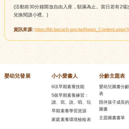
(活動前30分鐘開放自由入座，額滿為止。當日若有2
兌換閱讀小禮。)
資訊來源:
https://lib.bocach.gov.tw/News_Content.asp
嬰幼兒發展
小小愛書人
分齡主題表
6項早期素養技能
嬰幼兒圖書分
表
5個早期素養練習：
讀、寫、說、唱、玩
陪伴孩子成長
圖書
早期素養學習資源
主題圖書書單
家庭素養環境檢核表