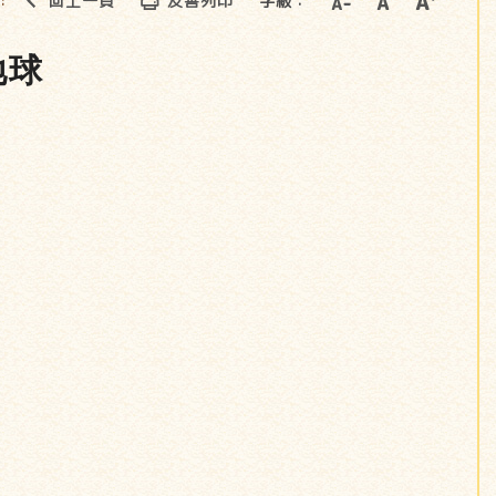
回上一頁
友善列印
字級：
::
地球