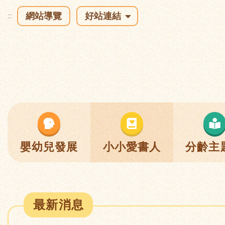
網站導覽
好站連結
:::
嬰幼兒發展
小小愛書人
分齡主
最新消息