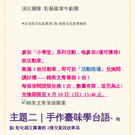
演出團隊: 彰藝園掌中劇團
❄文化部文化資產局C類-無形文化資產補助
參加「小學堂」系列活動，每參加1場可獲得1
枚活動章。
集滿 3 枚活動章，即可於「
活動現場
」兌換閱
讀好禮——精美文青筆袋 1 份！
每張借閱證限兌換 1 次，數量有限，送完為止!
兌換期限至 8 月 10 日（日）15:40 止。
主題二｜手作臺味學台語
-
地
點:彰化縣立圖書館 2樓兒童說故事區