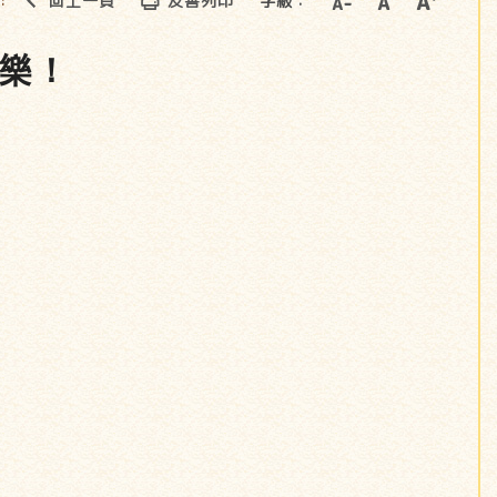
回上一頁
友善列印
字級：
::
彈樂！