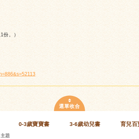
1份。）
x?n=886&s=52113
0-3歲寶寶書
3-6歲幼兒書
育兒百
齡主題