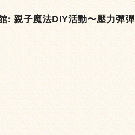
:
書館: 親子魔法DIY活動〜壓力彈