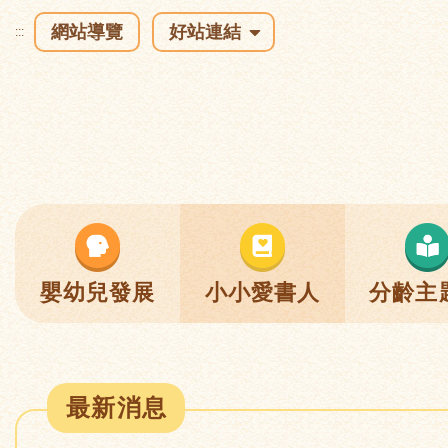
網站導覽
好站連結
:::
嬰幼兒發展
小小愛書人
分齡主
最新消息