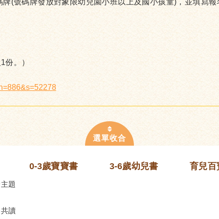
號碼牌(號碼牌發放對象限幼兒園小班以上及國小孩童)，並填寫
1份。）
x?n=886&s=52278
0-3歲寶寶書
3-6歲幼兒書
育兒百
齡主題
的共讀