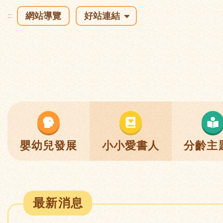
網站導覽
好站連結
:::
嬰幼兒發展
小小愛書人
分齡主
最新消息