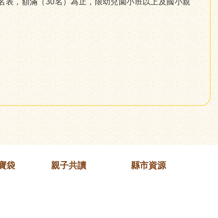
報名表，額滿（30名）為止，限幼兒園小班以上及國小親
寶袋
親子共讀
縣市資源