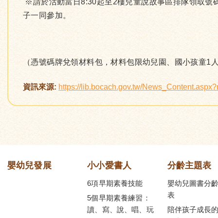
※請於活動當日8:30起至2樓兒童說故事區排隊領取
子一同參加。
（憑號碼牌兌領材料包，材料包限幼兒園、國小孩童1人
資訊來源:
https://lib.bocach.gov.tw/News_Content.asp
嬰幼兒發展
小小愛書人
分齡主題表
6項早期素養技能
嬰幼兒圖書分
表
5個早期素養練習：
讀、寫、說、唱、玩
陪伴孩子成長