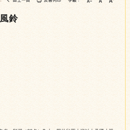
回上一頁
友善列印
字級：
::
香風鈴