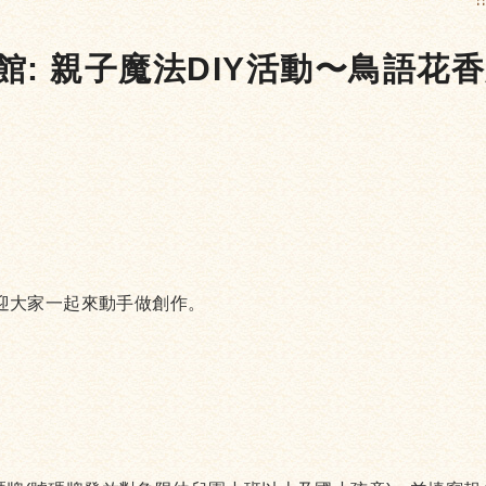
:
書館: 親子魔法DIY活動〜鳥語花
迎大家一起來動手做創作。