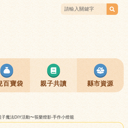
兒百寶袋
親子共讀
縣市資源
 親子魔法DIY活動〜筷樂燈影‧手作小燈籠