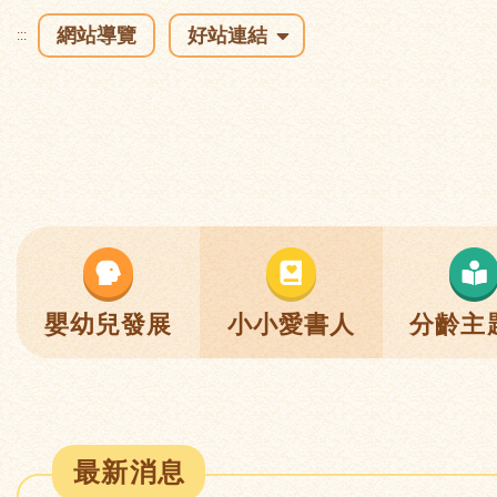
網站導覽
好站連結
:::
嬰幼兒發展
小小愛書人
分齡主
最新消息