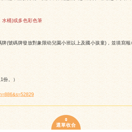
、水桶)或多色彩色筆
號碼牌(號碼牌發放對象限幼兒園小班以上及國小孩童)，並填寫
1份。）
x?n=886&s=52829