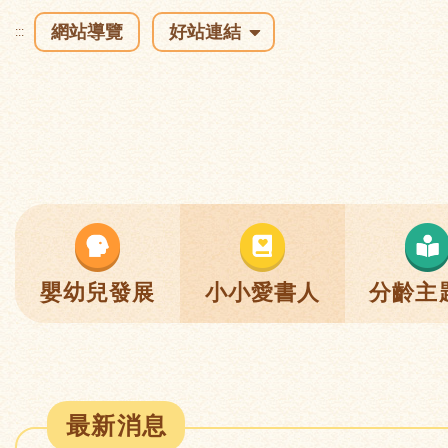
網站導覽
好站連結
:::
嬰幼兒發展
小小愛書人
分齡主
最新消息