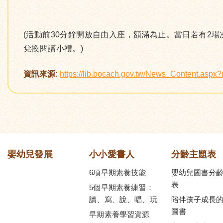
(活動前30分鐘開放自由入座，額滿為止。當日若有2
兌換閱讀小禮。)
資訊來源:
https://lib.bocach.gov.tw/News_Content.asp
嬰幼兒發展
小小愛書人
分齡主題表
6項早期素養技能
嬰幼兒圖書分
表
5個早期素養練習：
讀、寫、說、唱、玩
陪伴孩子成長
圖書
早期素養學習資源