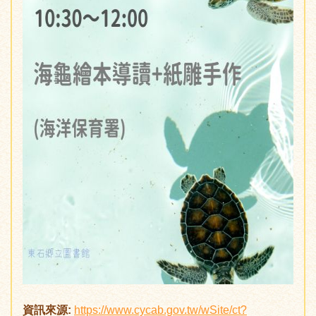
資訊來源:
https://www.cycab.gov.tw/wSite/ct?