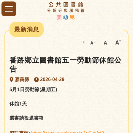
最新消息
:::
:::
番路鄉立圖書館五一勞動節休館公
告
嘉義縣
2026-04-29
5
月
1
日勞動節
(
星期五
)
休館
1
天
還書請投還書箱