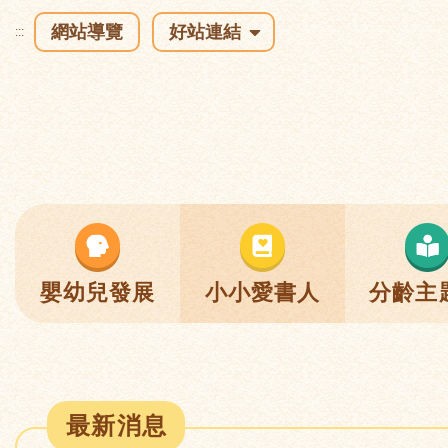
網站導覽
好站連結
:::
嬰幼兒發展
小小愛書人
分齡主
最新消息