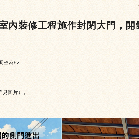
:
棟室內裝修工程施作封閉大門，開
調整為82。
詳見圖片）。