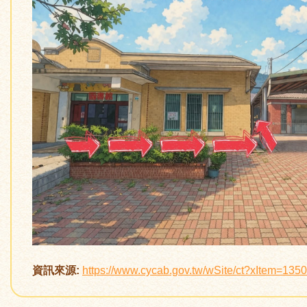
資訊來源:
https://www.cycab.gov.tw/wSite/ct?xItem=13