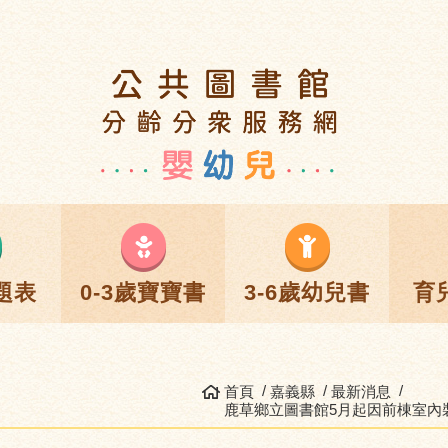
題表
0-3歲寶寶書
3-6歲幼兒書
育
首頁
嘉義縣
最新消息
鹿草鄉立圖書館5月起因前棟室內