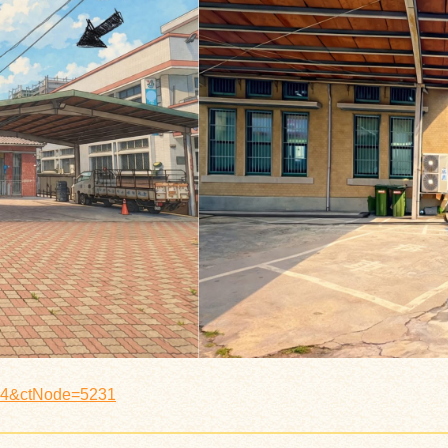
504&ctNode=5231