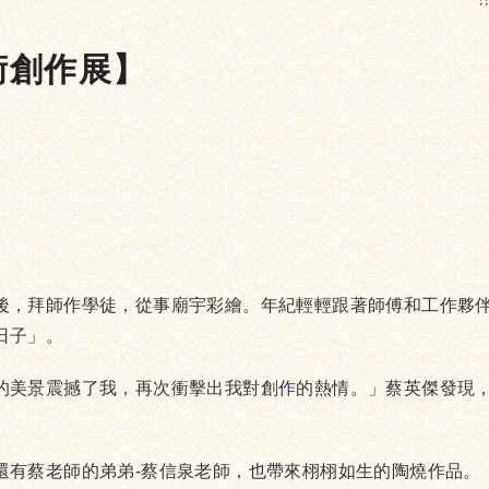
:
術創作展】
後，拜師作學徒，從事廟宇彩繪。年紀輕輕跟著師傅和工作夥
日子」。
的美景震撼了我，再次衝擊出我對創作的熱情。」蔡英傑發現
還有蔡老師的弟弟-蔡信泉老師，也帶來栩栩如生的陶燒作品。