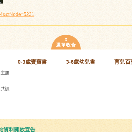
514&ctNode=5231
0-3歲寶寶書
3-6歲幼兒書
育兒百
齡主題
的共讀
站資料開放宣告