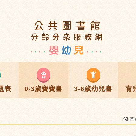
題表
0-3歲寶寶書
3-6歲幼兒書
育
首