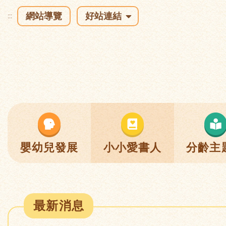
網站導覽
好站連結
:::
嬰幼兒發展
小小愛書人
分齡主
最新消息