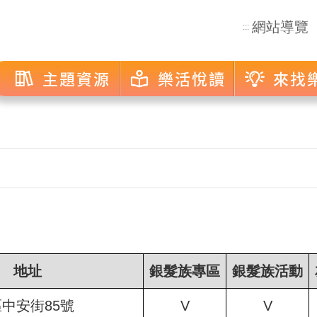
網站導覽
:::
主題資源
樂活悅讀
來找
地址
銀髮族專區
銀髮族活動
中安街85號
V
V