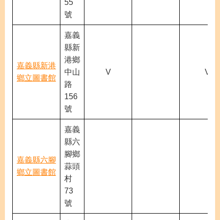
55
號
嘉義
縣新
港鄉
嘉義縣新港
中山
V
V
鄉立圖書館
路
156
號
嘉義
縣六
腳鄉
嘉義縣六腳
蒜頭
鄉立圖書館
村
73
號