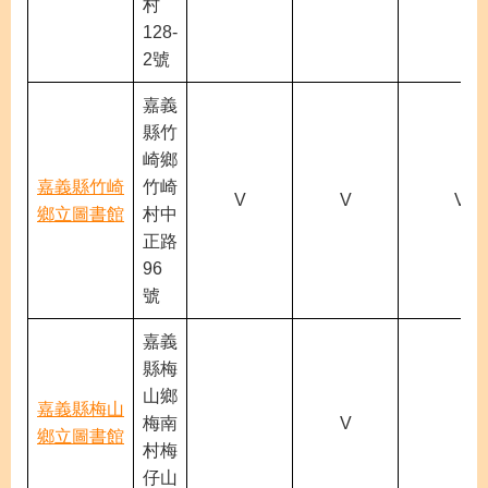
村
128-
2號
嘉義
縣竹
崎鄉
嘉義縣竹崎
竹崎
V
V
V
鄉立圖書館
村中
正路
96
號
嘉義
縣梅
山鄉
嘉義縣梅山
梅南
V
鄉立圖書館
村梅
仔山