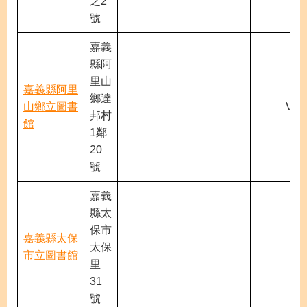
之2
號
嘉義
縣阿
里山
嘉義縣阿里
鄉達
山鄉立圖書
V
邦村
館
1鄰
20
號
嘉義
縣太
保市
嘉義縣太保
太保
市立圖書館
里
31
號