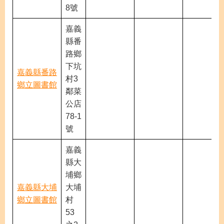
8號
嘉義
縣番
路鄉
下坑
嘉義縣番路
村3
鄉立圖書館
鄰菜
公店
78-1
號
嘉義
縣大
埔鄉
嘉義縣大埔
大埔
鄉立圖書館
村
53