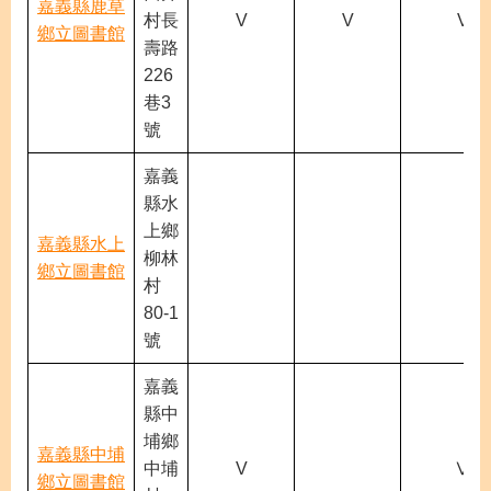
嘉義縣鹿草
村長
V
V
V
鄉立圖書館
壽路
226
巷3
號
嘉義
縣水
上鄉
嘉義縣水上
柳林
鄉立圖書館
村
80-1
號
嘉義
縣中
埔鄉
嘉義縣中埔
中埔
V
Ⅴ
鄉立圖書館