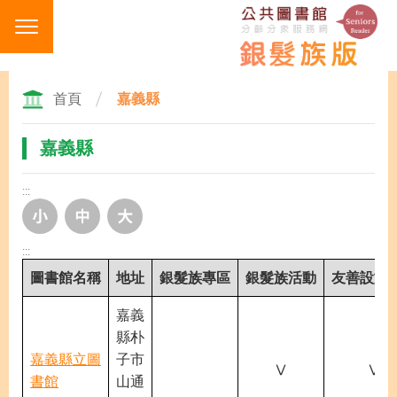
跳
到
主
要
內
首頁
嘉義縣
容
區
嘉義縣
塊
:::
:::
圖書館名稱
地址
銀髮族專區
銀髮族活動
友善設施
嘉義
縣朴
嘉義縣立圖
子市
Ⅴ
Ⅴ
書館
山通