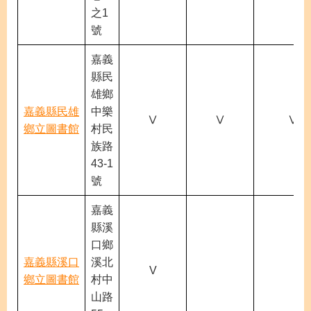
之1
號
嘉義
縣民
雄鄉
嘉義縣民雄
中樂
Ⅴ
Ⅴ
Ⅴ
鄉立圖書館
村民
族路
43-1
號
嘉義
縣溪
口鄉
嘉義縣溪口
溪北
V
鄉立圖書館
村中
山路