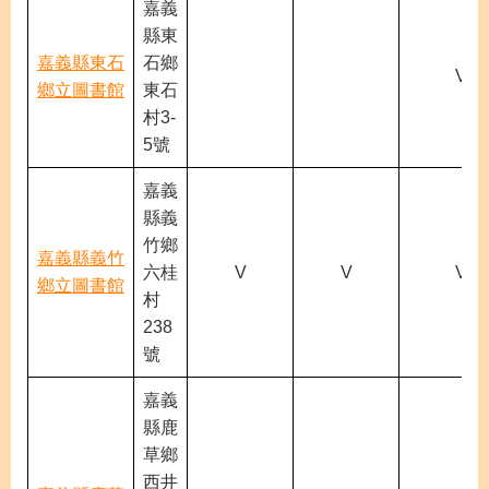
嘉義
縣東
嘉義縣東石
石鄉
V
鄉立圖書館
東石
村3-
5號
嘉義
縣義
竹鄉
嘉義縣義竹
六桂
V
V
V
鄉立圖書館
村
238
號
嘉義
縣鹿
草鄉
西井