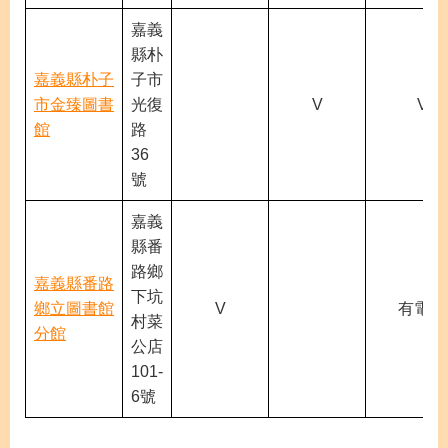
嘉義
縣朴
嘉義縣朴子
子市
市金臻圖書
光復
V
V
館
路
36
號
嘉義
縣番
路鄉
嘉義縣番路
下坑
鄉立圖書館
V
有電梯
村菜
分館
公店
101-
6號