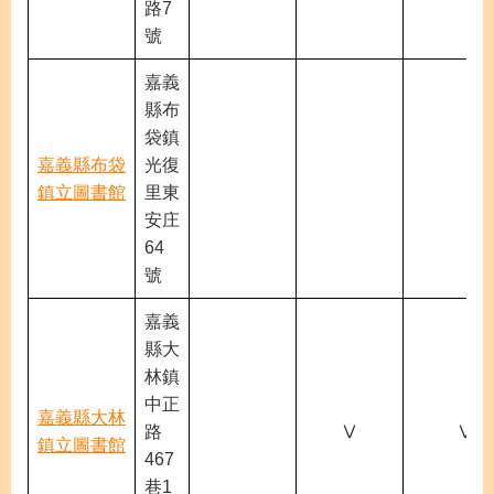
路7
號
嘉義
縣布
袋鎮
嘉義縣布袋
光復
鎮立圖書館
里東
安庄
64
號
嘉義
縣大
林鎮
中正
嘉義縣大林
路
Ⅴ
Ⅴ
鎮立圖書館
467
巷1