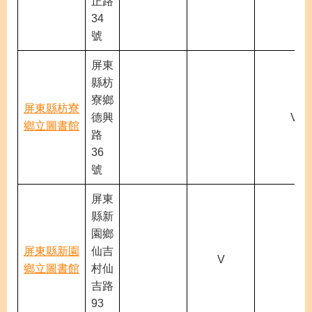
正路
34
號
屏東
縣枋
寮鄉
屏東縣枋寮
德興
V
鄉立圖書館
路
36
號
屏東
縣新
園鄉
屏東縣新園
仙吉
V
鄉立圖書館
村仙
吉路
93