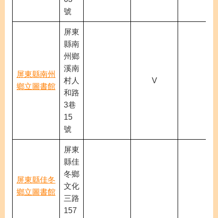
號
屏東
縣南
州鄉
溪南
屏東縣南州
村人
V
鄉立圖書館
和路
3巷
15
號
屏東
縣佳
冬鄉
屏東縣佳冬
文化
鄉立圖書館
三路
157