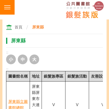
跳
到
主
要
內
首頁
屏東縣
容
區
屏東縣
塊
:::
:::
圖書館名稱
地址
銀髮族專區
銀髮族活動
友善設施
屏東
縣屏
東市
屏東縣立圖
大連
V
V
V
書館總館