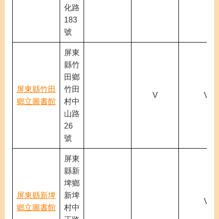
化路
183
號
屏東
縣竹
田鄉
屏東縣竹田
竹田
V
V
鄉立圖書館
村中
山路
26
號
屏東
縣新
埤鄉
屏東縣新埤
新埤
V
鄉立圖書館
村中