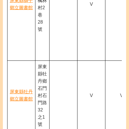
屏東縣獅子
楓林
V
鄉立圖書館
村2
巷
28
號
屏東
縣牡
丹鄉
石門
屏東縣牡丹
村石
V
V
鄉立圖書館
門路
32
之1
號