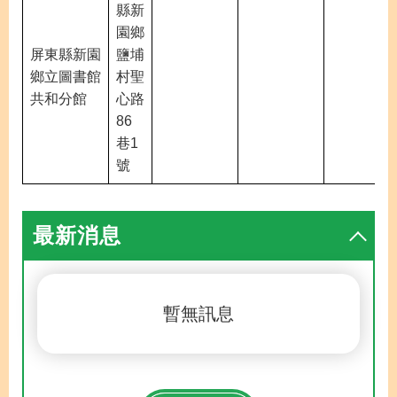
縣新
園鄉
屏東縣新園
鹽埔
鄉立圖書館
村聖
共和分館
心路
86
巷1
號
最新消息
暫無訊息