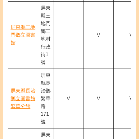
屏東
縣三
地門
屏東縣三地
鄉三
門鄉立圖書
V
V
地村
館
行政
街1
號
屏東
縣長
屏東縣長治
治鄉
鄉立圖書館
繁華
V
V
V
繁華分館
路
171
號
屏東