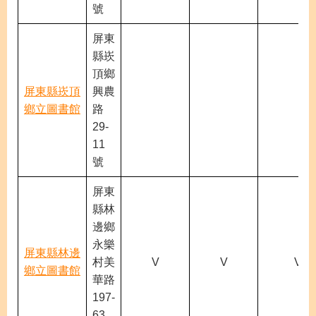
號
屏東
縣崁
頂鄉
屏東縣崁頂
興農
鄉立圖書館
路
29-
11
號
屏東
縣林
邊鄉
永樂
屏東縣林邊
村美
V
V
V
鄉立圖書館
華路
197-
63