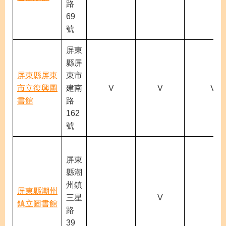
路
69
號
屏東
縣屏
屏東縣屏東
東市
市立復興圖
建南
V
V
V
書館
路
162
號
屏東
縣潮
州鎮
屏東縣潮州
三星
V
鎮立圖書館
路
39