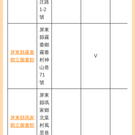
庄路
1-2
號
屏東
縣霧
臺鄉
屏東縣霧臺
霧臺
V
鄉立圖書館
村神
山巷
71
號
屏東
縣瑪
家鄉
屏東縣瑪家
北葉
鄉立圖書館
村風
景巷