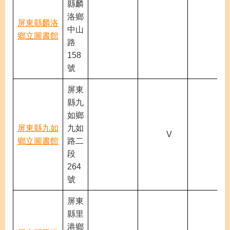
縣麟
洛鄉
屏東縣麟洛
中山
鄉立圖書館
路
158
號
屏東
縣九
如鄉
屏東縣九如
九如
V
V
鄉立圖書館
路二
段
264
號
屏東
縣里
港鄉