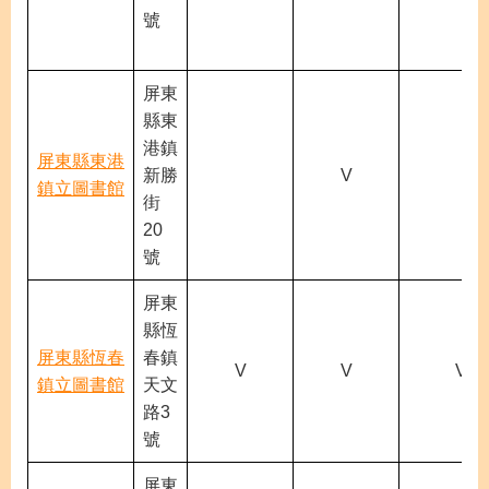
號
屏東
縣東
港鎮
屏東縣東港
新勝
V
鎮立圖書館
街
20
號
屏東
縣恆
屏東縣恆春
春鎮
V
V
V
鎮立圖書館
天文
路3
號
屏東