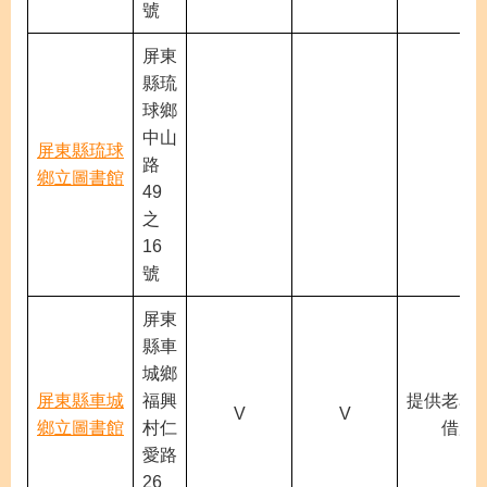
號
屏東
縣琉
球鄉
中山
屏東縣琉球
路
鄉立圖書館
49
之
16
號
屏東
縣車
城鄉
屏東縣車城
福興
提供老花
V
V
鄉立圖書館
村仁
借用
愛路
26