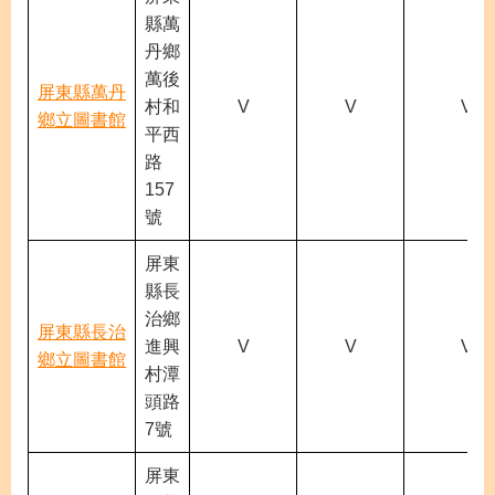
縣萬
丹鄉
萬後
屏東縣萬丹
村和
V
V
V
鄉立圖書館
平西
路
157
號
屏東
縣長
治鄉
屏東縣長治
進興
V
V
V
鄉立圖書館
村潭
頭路
7號
屏東