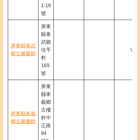
1-18
號
屏東
縣泰
武鄉
屏東縣泰武
佳平
V
鄉立圖書館
村
169
號
屏東
縣來
義鄉
古樓
屏東縣來義
村中
鄉立圖書館
正路
94