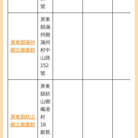
號
屏東
縣滿
州鄉
屏東縣滿州
滿州
鄉立圖書館
村中
山路
152
號
屏東
縣枋
山鄉
楓港
屏東縣枋山
村
鄉立圖書館
16
鄰舊