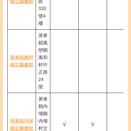
鄉立圖書館
路
330
號4
樓
屏東
縣萬
巒鄉
屏東縣萬巒
萬和
鄉立圖書館
村中
正路
24
號
屏東
縣內
埔鄉
屏東縣內埔
內埔
V
V
鄉立圖書館
村文