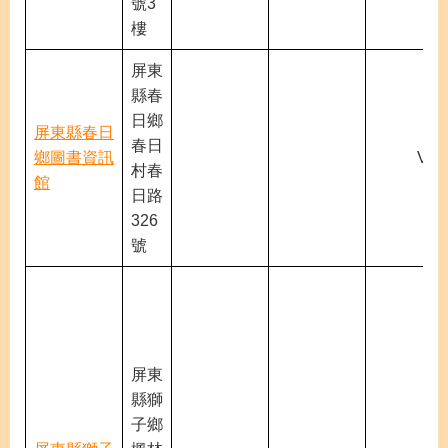
號3
樓
屏東
縣春
日鄉
屏東縣春日
春日
鄉圖書資訊
V
村春
館
日路
326
號
屏東
縣獅
子鄉