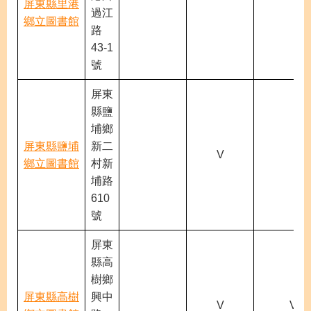
屏東縣里港
過江
鄉立圖書館
路
43-1
號
屏東
縣鹽
埔鄉
屏東縣鹽埔
新二
V
鄉立圖書館
村新
埔路
610
號
屏東
縣高
樹鄉
屏東縣高樹
興中
V
V