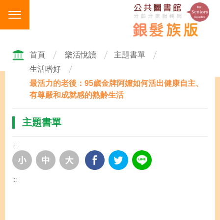
跳
到
主
要
內
首頁
樂活悅讀
主題書單
容
生活嗜好
區
最活力的老後：95歲金牌阿嬤如何活出健康自主、
塊
有尊嚴和成就感的熟齡生活
主題書單
:::
:::