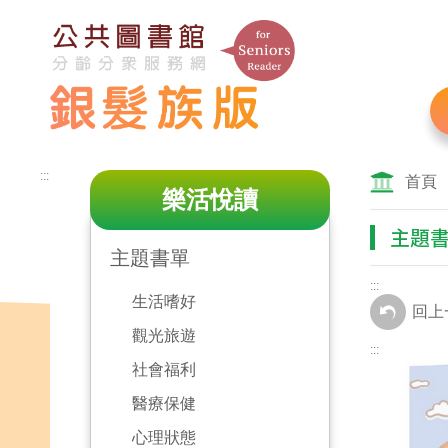
跳
到
主
要
內
容
區
:::
塊
首頁
樂活悅讀
主題
主題書單
:::
生活嗜好
回上
觀光旅遊
:::
社會福利
醫療保健
心理狀態