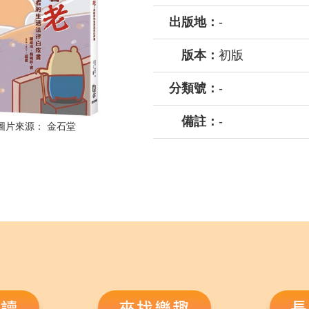
出版地：
-
版本：
初版
分類號：
-
備註：
-
圖片來源：
金石堂
悅讀
來找樂趣
長