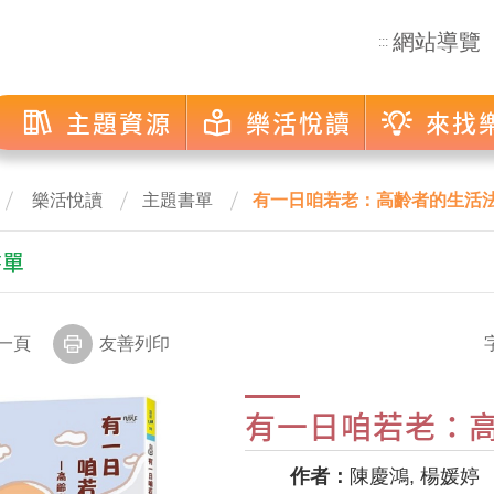
網站導覽
:::
主題資源
樂活悅讀
來找
樂活悅讀
主題書單
有一日咱若老：高齡者的生活
書單
一頁
友善列印
有一日咱若老：
作者：
陳慶鴻, 楊媛婷