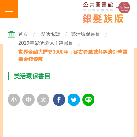
跳
到
主
要
內
首頁
樂活悅讀
樂活環保書目
容
2019年樂活環保主題書目
區
世界金融大歷史3000年：從古希臘城邦經濟到華爾
塊
街金錢遊戲
樂活環保書目
:::
:::