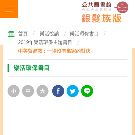
跳
到
主
要
內
首頁
樂活悅讀
樂活環保書目
容
2019年樂活環保主題書目
區
中美貿易戰：一場沒有贏家的對決
塊
樂活環保書目
:::
:::