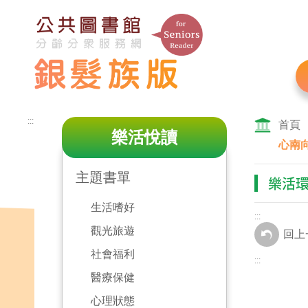
跳
到
主
要
內
容
區
:::
塊
首頁
樂活悅讀
心南
主題書單
樂活
生活嗜好
:::
觀光旅遊
回上
社會福利
:::
醫療保健
心理狀態