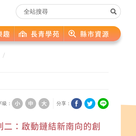
樂趣
長青學苑
縣市資源
字級：
分享：
列二：啟動鏈結新南向的創