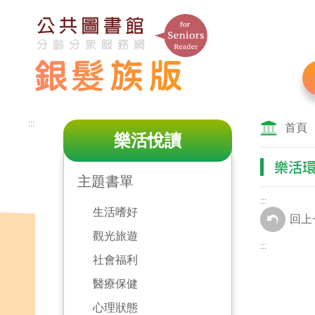
跳
到
主
要
內
容
區
:::
塊
首頁
樂活悅讀
樂活
主題書單
:::
生活嗜好
回上
觀光旅遊
:::
社會福利
醫療保健
心理狀態