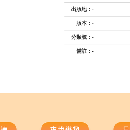
出版地：
-
版本：
-
分類號：
-
備註：
-
悅讀
來找樂趣
長