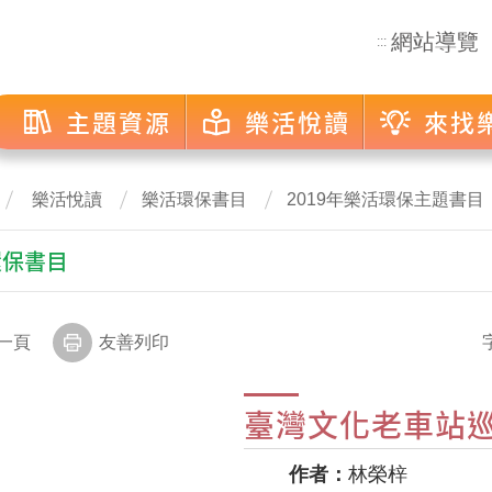
網站導覽
:::
主題資源
樂活悅讀
來找
樂活悅讀
樂活環保書目
2019年樂活環保主題書目
環保書目
一頁
友善列印
臺灣文化老車站
作者：
林榮梓