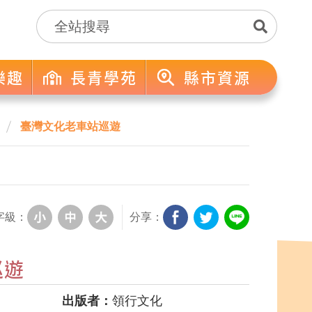
樂趣
長青學苑
縣市資源
臺灣文化老車站巡遊
字級：
分享：
巡遊
出版者：
領行文化