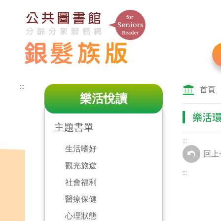
跳
到
主
要
內
容
區
:::
塊
首頁
樂活悅讀
樂活
主題書單
:::
生活嗜好
回上
觀光旅遊
:::
社會福利
醫療保健
心理狀態