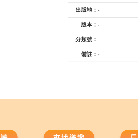
出版地：
-
版本：
-
分類號：
-
備註：
-
悅讀
來找樂趣
長